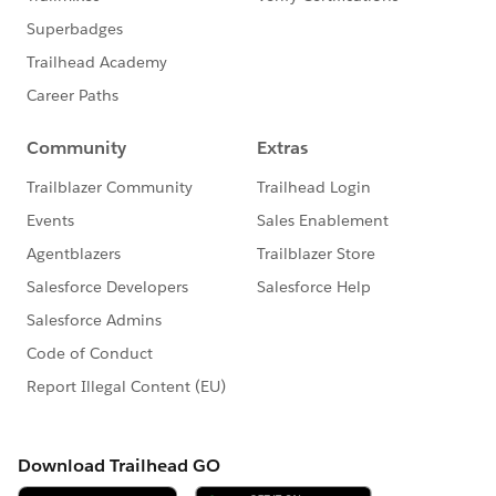
mmunity/code-of-conduct
このグループ内での発言はForward Looking
http://investor.salesforce.com/about-
us/investor/forward-looking-
statements/default.aspx
また本プログラムの利用規約も併せてご覧くださ
https://www.salesforce.com/jp/company/progra
m-agreement
※こちらでの回答はあくまで社員もしくは有識者の
「アドバイス」となります。正式な回答が必要な場
合はケース起票をお願いします。