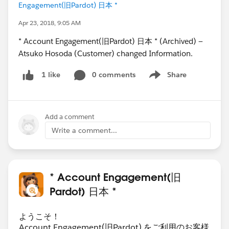
Engagement(旧Pardot) 日本 *
Apr 23, 2018, 9:05 AM
* Account Engagement(旧Pardot) 日本 * (Archived) —
Atsuko Hosoda (Customer) changed Information.
0 comments
Share
1 like
Show menu
Add a comment
Write a comment...
* Account Engagement(旧
Pardot) 日本 *
ようこそ！
Account Engagement(旧Pardot) をご利用のお客様