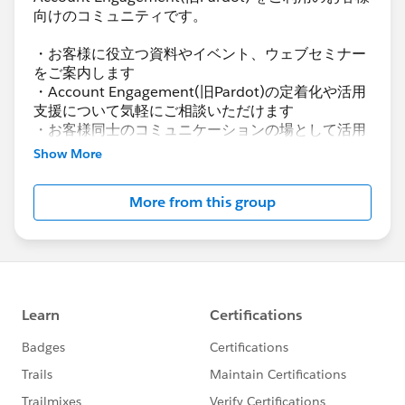
向けのコミュニティです。
・お客様に役立つ資料やイベント、ウェブセミナー
をご案内します
・Account Engagement(旧Pardot)の定着化や活用
支援について気軽にご相談いただけます
・お客様同士のコミュニケーションの場として活用
いただけます
Show More
Account Engagement(旧Pardot)に関する総合コミ
More from this group
ュニティとしてお役立てください！
https://www.salesforce.com/jp/products/pardot
/overview
***********************
このグループは株式会社セールスフォース・ジャパ
ンの社員によって管理、運営されています。
「Trailblazer Community オンライン行動規範」に
https://trailhead.salesforce.com/ja/trailblazerco