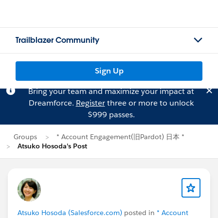
Trailblazer Community
Sign Up
Bring your team and maximize your impact at
Dreamforce.
Register
three or more to unlock
$999 passes.
Groups
* Account Engagement(旧Pardot) 日本 *
Atsuko Hosoda's Post
Atsuko Hosoda (Salesforce.com)
posted in
* Account