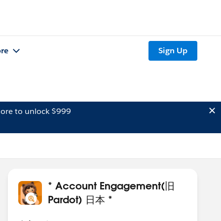
re
Sign Up
ore to unlock $999
* Account Engagement(旧
Pardot) 日本 *