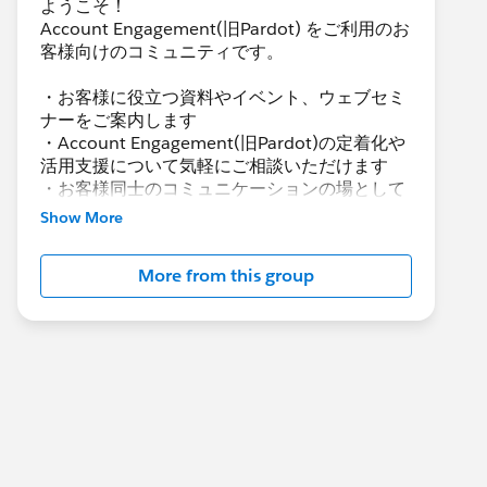
ようこそ！
Account Engagement(旧Pardot) をご利用のお
客様向けのコミュニティです。
・お客様に役立つ資料やイベント、ウェブセミ
ナーをご案内します
・Account Engagement(旧Pardot)の定着化や
活用支援について気軽にご相談いただけます
・お客様同士のコミュニケーションの場として
活用いただけます
Show More
Account Engagement(旧Pardot)に関する総合
More from this group
コミュニティとしてお役立てください！
https://www.salesforce.com/jp/products/par
dot/overview
***********************
このグループは株式会社セールスフォース・ジ
ャパンの社員によって管理、運営されていま
す。
「Trailblazer Community オンライン行動規