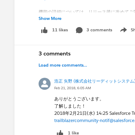
機能の詳細については、リリース後に改めてご
Show More
ぜひ2/1を楽しみにお待ちください！
3 comments
S
11 likes
Show m
@* カスタマーサクセス日本 *
3 comments
Load more comments...
浩正 矢野 (株式会社リーディットシステム
Feb 21, 2018, 6:05 AM
ありがとうございます。
了解しました！
2018年2月21日(水) 14:25 Salesforce Tra
trailblazercommunity-notif@salesforc
1 like