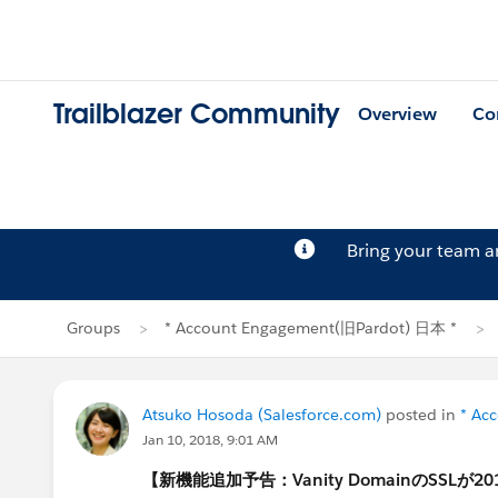
Trailblazer Community
Overview
Co
Bring your team 
Groups
* Account Engagement(旧Pardot) 日本 *
Atsuko Hosoda (Salesforce.com)
posted in
* Ac
Jan 10, 2018, 9:01 AM
【新機能追加予告：Vanity DomainのSSLが