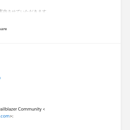
案内させていただきます。
hare
enu
)
ilblazer Community <
e.com
>: