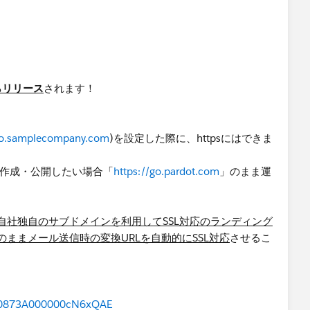
。
からリリース
されます！
o.samplecompany.com
)を設定した際に、httpsにはできま
tで作成・公開したい場合「
https://go.pardot.com
」のまま運
自社独自のサブドメインを利用してSSL対応のランディング
ままメール送信時の変換URLを自動的にSSL対応
させるこ
id=0873A000000cN6xQAE