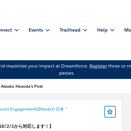
nnect
Events
Trailhead
Help
Mo
and maximize your impact at Dreamforce.
Register
three or m
passes.
Atsuko Hosoda's Post
count Engagement(旧Pardot) 日本 *
2018/2/1から対応します！】