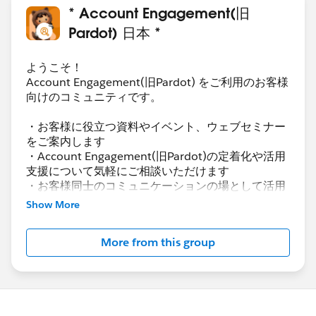
* Account Engagement(旧
Pardot) 日本 *
ようこそ！
Account Engagement(旧Pardot) をご利用のお客様
向けのコミュニティです。
・お客様に役立つ資料やイベント、ウェブセミナー
をご案内します
・Account Engagement(旧Pardot)の定着化や活用
支援について気軽にご相談いただけます
・お客様同士のコミュニケーションの場として活用
いただけます
Show More
Account Engagement(旧Pardot)に関する総合コミ
More from this group
ュニティとしてお役立てください！
https://www.salesforce.com/jp/products/pardot
/overview