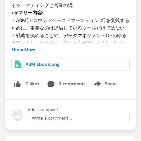
るマーケティングと営業の溝
▪️サマリー内容:
・ABM(アカウントベースドマーケティング)を実践する
ために、重要なのは提供しているツールだけではない
・戦略を決めることや、データマネジメント(いわゆる
名寄せをしっかりやり、データを綺麗にする)、デマン
Show More
ドセンター/ADRの設置(弊社でいうBDR)など、人や仕
組みが重要である
ABM Ebook.png
・そのベースが整った上でツールを使って実践してい
く。ツールを使う順番としては、SFA->MA->PRM-
>Analytics 。
0 comments
Share
7 likes
Show menu
・なぜ今日本企業が本気でABMに取り組むべきなのか
を解説
************************
Add a comment
Write a comment...
夏に取材したので
@Junichiro Tasaki
さんの色が黒かっ
たり、私が半袖だったりします！ふふふ。笑