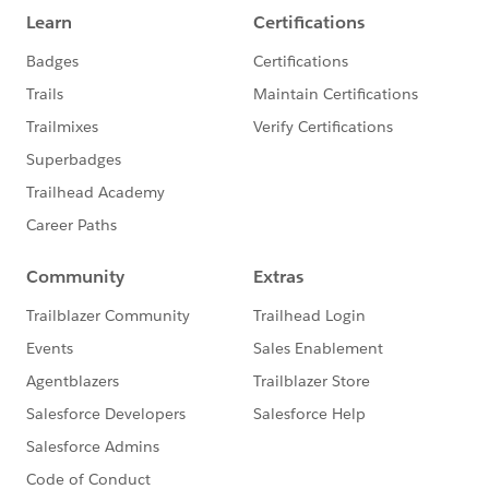
***********************
このグループは株式会社セールスフォース・ジャパ
ンの社員によって管理、運営されています。
「Trailblazer Community オンライン行動規範」に
https://trailhead.salesforce.com/ja/trailblazerco
mmunity/code-of-conduct
このグループ内での発言はForward Looking
http://investor.salesforce.com/about-
us/investor/forward-looking-
statements/default.aspx
また本プログラムの利用規約も併せてご覧くださ
https://www.salesforce.com/jp/company/progra
m-agreement
※こちらでの回答はあくまで社員もしくは有識者の
「アドバイス」となります。正式な回答が必要な場
合はケース起票をお願いします。