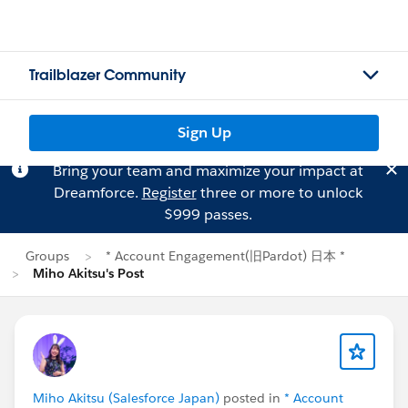
Trailblazer Community
Sign Up
Bring your team and maximize your impact at
Dreamforce.
Register
three or more to unlock
$999 passes.
Groups
* Account Engagement(旧Pardot) 日本 *
Miho Akitsu's Post
Miho Akitsu (Salesforce Japan)
posted in
* Account