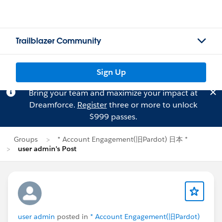
Trailblazer Community
Sign Up
Bring your team and maximize your impact at
Dreamforce.
Register
three or more to unlock
$999 passes.
Groups
* Account Engagement(旧Pardot) 日本 *
user admin's Post
user admin
posted in
* Account Engagement(旧Pardot)