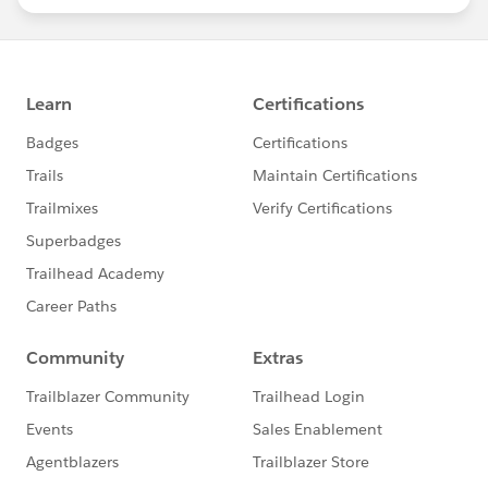
https://www.salesforce.com/jp/products/pardot
/overview
***********************
このグループは株式会社セールスフォース・ジャパ
ンの社員によって管理、運営されています。
「Trailblazer Community オンライン行動規範」に
https://trailhead.salesforce.com/ja/trailblazerco
mmunity/code-of-conduct
このグループ内での発言はForward Looking
http://investor.salesforce.com/about-
us/investor/forward-looking-
statements/default.aspx
また本プログラムの利用規約も併せてご覧くださ
https://www.salesforce.com/jp/company/progra
m-agreement