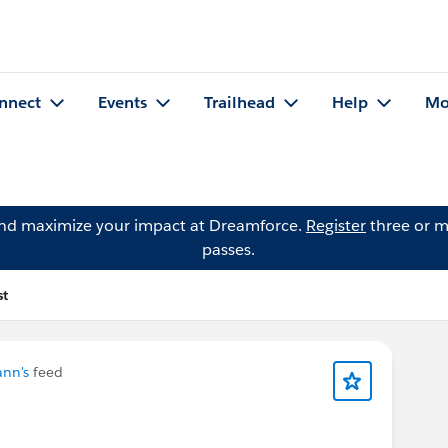
nnect
Events
Trailhead
Help
Mo
and maximize your impact at Dreamforce.
Register
three or m
passes.
st
nn's
feed