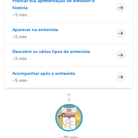
Praticar sua apresentação de elevador e
Incomp
história
~5 min
Aparecer na entrevista
Incomp
~5 min
Descobrir os vários tipos de entrevista
Incomp
~5 min
Acompanhar após a entrevista
Incomp
~5 min
~30 min