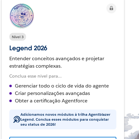
Nível 3
Legend 2026
Entender conceitos avançados e projetar
estratégias complexas.
Conclua esse nível para...
Gerenciar todo o ciclo de vida do agente
Criar personalizações avançadas
Obter a certificação Agentforce
Adicionamos novos módulos à trilha Agentblazer
Legend. Conclua esses módulos para conquistar
seu status de 2026!