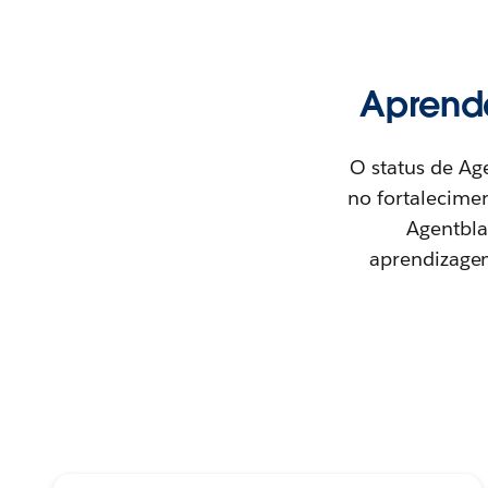
Aprende
O status de Ag
no fortalecimen
Agentbla
aprendizagem