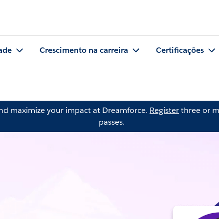
ade
Crescimento na carreira
Certificações
and maximize your impact at Dreamforce.
Register
three or m
passes.