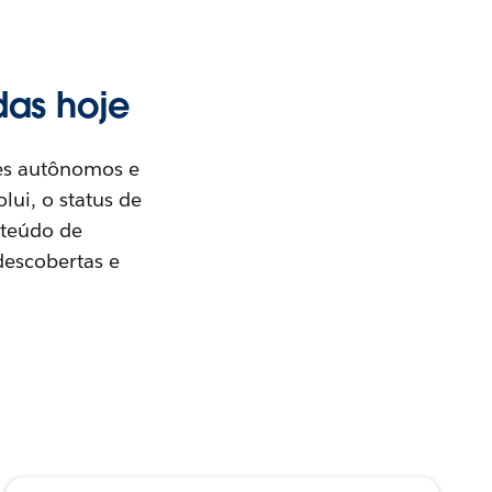
das hoje
tes autônomos e
lui, o status de
nteúdo de
descobertas e