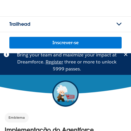
Trailhead
Inscrever-se
Bring your team and maximize your impact at
Dreamforce.
Register
three or more to unlock
$999 passes.
Emblema
Implementação do Agentforce