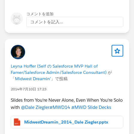
If the field is found to be use then a tabular format
result shows the usage link.
コメントを追加
You may download free manage package link at
コメントを記入...
https://login.salesforce.com/packaging/installPackag
e.apexp?p0=04t90000000VBWJ
As always. feedback to improve tool is most welcome!
Leyna Hoffer (Self の Salesforce MVP Hall of
Famer/Salesforce Admin/Salesforce Consultant)
が
「
Midwest Dreamin'
」で投稿
2014年7月10日 17:23
Slides from You're Never Alone, Even When You're Solo
with
@Dale Ziegler
#MWD14
#MWD Slide Decks
MidwestDreamin_2014_Dale Ziegler.pptx