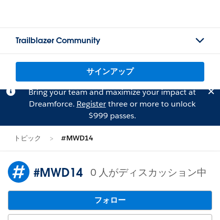
Trailblazer Community
サインアップ
Bring your team and maximize your impact at
Dreamforce.
Register
three or more to unlock
$999 passes.
トピック
#MWD14
#MWD14
0 人がディスカッション中
フォロー