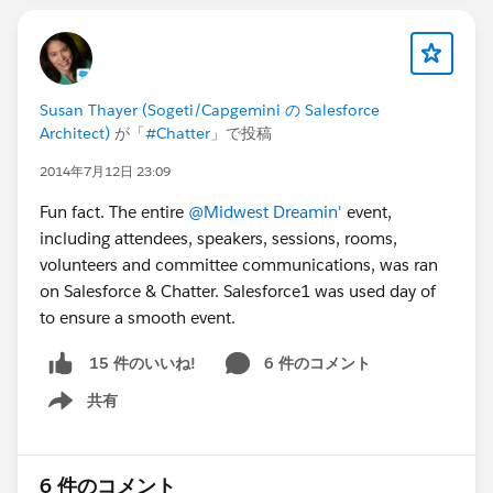
Susan Thayer (Sogeti/Capgemini の Salesforce
Architect)
が「
#Chatter
」で投稿
2014年7月12日 23:09
Fun fact. The entire
@Midwest Dreamin'
event,
including attendees, speakers, sessions, rooms,
volunteers and committee communications, was ran
on Salesforce & Chatter. Salesforce1 was used day of
to ensure a smooth event.
6 件のコメント
15 件のいいね!
共有
Show menu
6 件のコメント