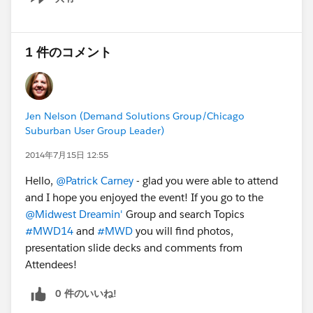
Show menu
1 件のコメント
Jen Nelson (Demand Solutions Group/Chicago
Suburban User Group Leader)
2014年7月15日 12:55
Hello,
@Patrick Carney
- glad you were able to attend
and I hope you enjoyed the event! If you go to the
@Midwest Dreamin'
Group and search Topics
#MWD14
and
#MWD
you will find photos,
presentation slide decks and comments from
Attendees!
0 件のいいね!