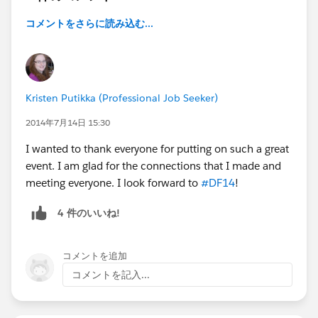
コメントをさらに読み込む...
Kristen Putikka (Professional Job Seeker)
2014年7月14日 15:30
I wanted to thank everyone for putting on such a great
event. I am glad for the connections that I made and
meeting everyone. I look forward to
#DF14
!
4 件のいいね!
コメントを追加
コメントを記入...