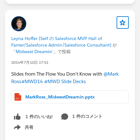
Leyna Hoffer (Self の Salesforce MVP Hall of
Famer/Salesforce Admin/Salesforce Consultant)
が
「
Midwest Dreamin'
」で投稿
2014年7月10日 17:51
Slides from The Flow You Don't Know with
@Mark
Ross
#MWD14
#MWD Slide Decks
MarkRoss_MidwestDreamin.pptx
1 件のコメント
1 件のいいね!
共有
Show menu