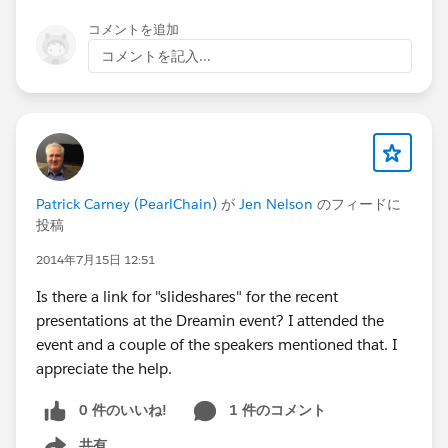
コメントを追加
コメントを記入...
Patrick Carney (PearlChain)
が
Jen Nelson
のフィードに
投稿
2014年7月15日 12:51
Is there a link for "slideshares" for the recent
presentations at the Dreamin event? I attended the
event and a couple of the speakers mentioned that. I
appreciate the help.
0 件のいいね!
1 件のコメント
共有