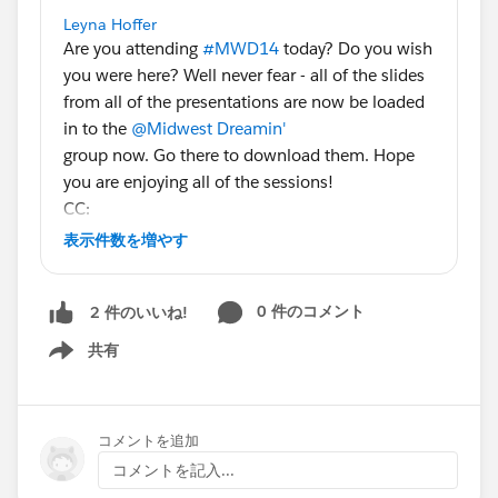
Leyna Hoffer
Are you attending
#MWD14
today? Do you wish
you were here? Well never fear - all of the slides
from all of the presentations are now be loaded
in to the
@Midwest Dreamin'
group now. Go there to download them. Hope
you are enjoying all of the sessions!
CC:
@User Group, Twin Cities, US
@Nonprofit User
表示件数を増やす
Group, Twin Cities, US
@Developer Group, Twin
Cities, US
@Admin Group, Downers Grove,
0 件のコメント
2 件のいいね!
US
@Admin Group, Chicago, US
共有
Show menu
コメントを追加
コメントを記入...