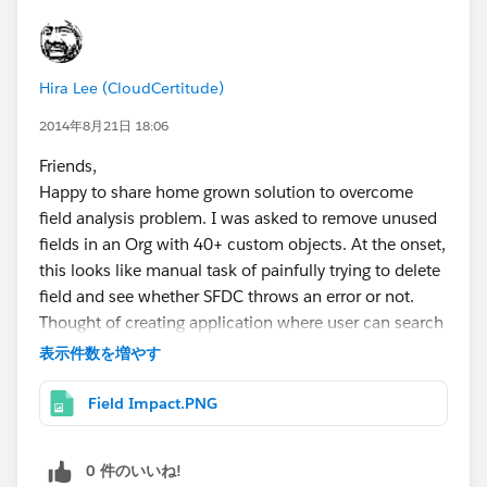
Hira Lee (CloudCertitude)
2014年8月21日 18:06
Friends,
Happy to share home grown solution to overcome
field analysis problem. I was asked to remove unused
fields in an Org with 40+ custom objects. At the onset,
this looks like manual task of painfully trying to delete
field and see whether SFDC throws an error or not.
Thought of creating application where user can search
for field use across -
表示件数を増やす
Validation Rule
Formula
Field Impact.PNG
Apex Trigger
Apex Class
0 件のいいね!
VisualForce Pages