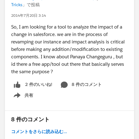
Tricks
」で投稿
2014年7月20日 3:14
So, I am looking for a tool to analyze the impact of a
change in salesforce. we are in the process of
revamping our instance and impact analysis is critical
before making any addition/modification to existing
components. I know about Panaya Changeguru , but
id there a free app/tool out there that basically serves
the same purpose ?
8 件のコメント
2 件のいいね!
共有
Show menu
8 件のコメント
コメントをさらに読み込む...