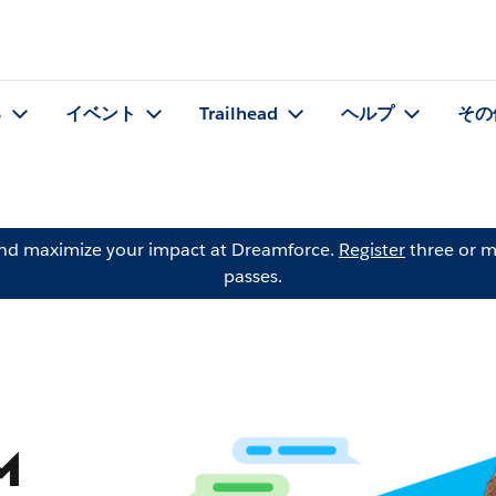
る
イベント
Trailhead
ヘルプ
その
and maximize your impact at Dreamforce.
Register
three or m
passes.