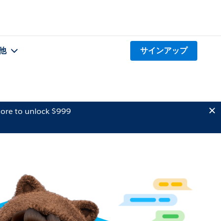
他
サインアップ
ore to unlock $999