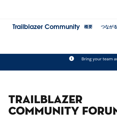
Trailblazer Community
概要
つなが
Bring your team 