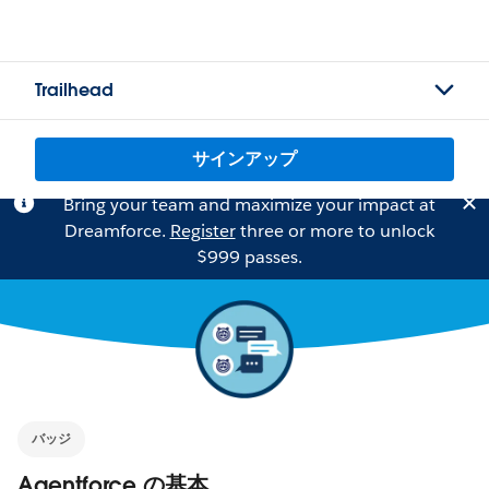
Trailhead
サインアップ
Bring your team and maximize your impact at
Dreamforce.
Register
three or more to unlock
$999 passes.
バッジ
Agentforce の基本