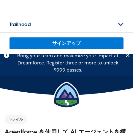
Trailhead
サインアップ
Bring your team and maximize your impact at
Dreamforce.
Register
three or more to unlock
$999 passes.
トレイル
Agentforce を使用して AI エージェントを構