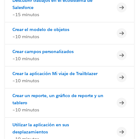
Descubrir trabajos en el ecosistema de
Incomp
Salesforce
~15 minutos
Crear el modelo de objetos
Incomp
~10 minutos
Crear campos personalizados
Incomp
~10 minutos
Crear la aplicación Mi viaje de Trailblazer
Incomp
~10 minutos
Crear un reporte, un gráfico de reporte y un
Incomp
tablero
~10 minutos
Utilizar la aplicación en sus
Incomp
desplazamientos
~10 minutos