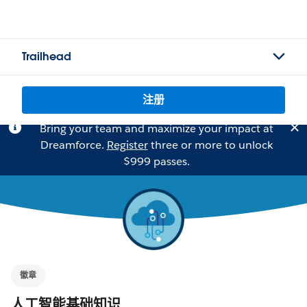
Trailhead
注册
Bring your team and maximize your impact at
Dreamforce.
Register
three or more to unlock
$999 passes.
徽章
人工智能基础知识