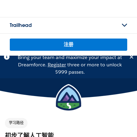
Trailhead
注册
Bring your team and maximize your impact at
Dreamforce.
Register
three or more to unlock
$999 passes.
学习路径
初步了解人工智能