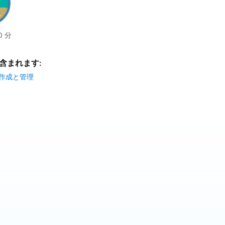
0 分
含まれます:
s の作成と管理