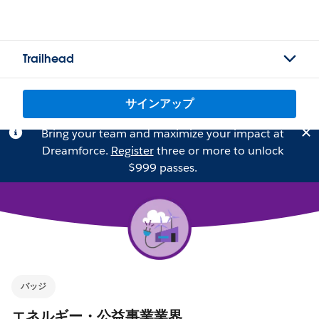
Trailhead
サインアップ
Bring your team and maximize your impact at
Dreamforce.
Register
three or more to unlock
$999 passes.
バッジ
エネルギー・公益事業業界