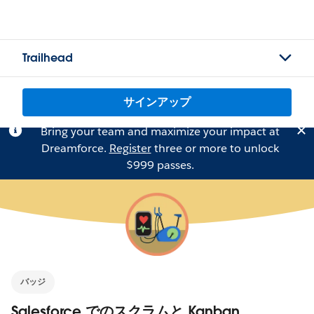
Trailhead
サインアップ
Bring your team and maximize your impact at
Dreamforce.
Register
three or more to unlock
$999 passes.
バッジ
Salesforce でのスクラムと Kanban