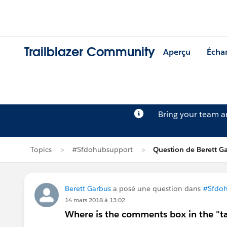
Trailblazer Community
Aperçu
Écha
Bring your team 
Topics
#Sfdohubsupport
Question de Berett G
Berett Garbus
a posé une question dans
#Sfdoh
14 mars 2018 à 13:02
Where is the comments box in the "t