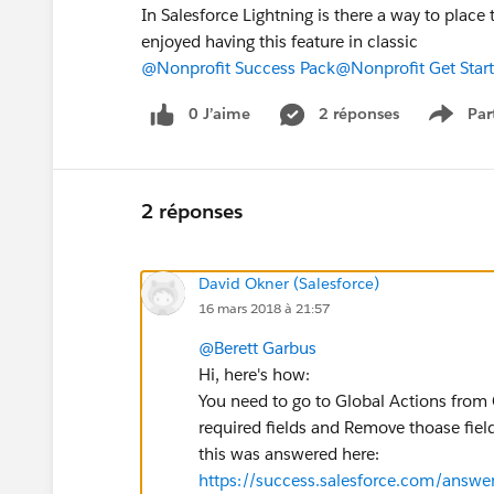
In Salesforce Lightning is there a way to plac
enjoyed having this feature in classic
@Nonprofit Success Pack
@Nonprofit Get Star
0 J’aime
2 réponses
Par
Show 
2 réponses
David Okner (Salesforce)
16 mars 2018 à 21:57
@Berett Garbus
Hi, here's how:
You need to go to Global Actions from
required fields and Remove thoase fie
this was answered here:
https://success.salesforce.com/ans