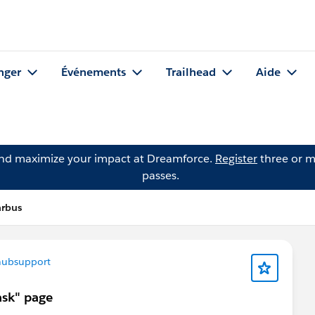
nger
Événements
Trailhead
Aide
and maximize your impact at Dreamforce.
Register
three or m
passes.
arbus
ubsupport
ask" page