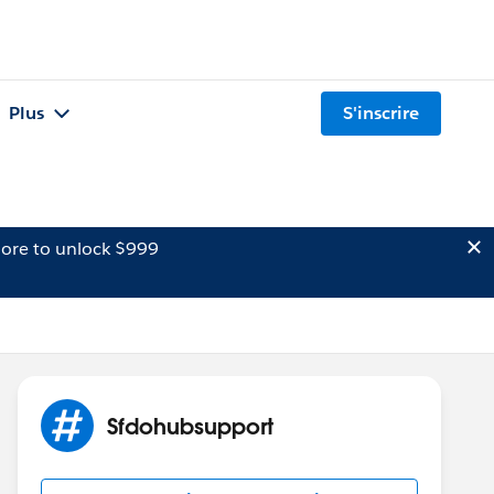
Plus
S'inscrire
ore to unlock $999
Sfdohubsupport