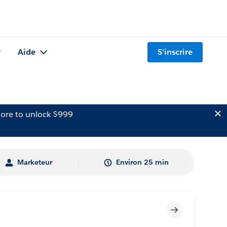
Aide
S'inscrire
ore to unlock $999
Marketeur
Environ 25 min
Incomplet