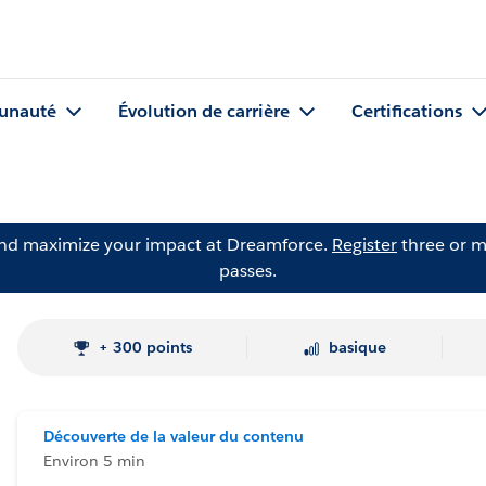
nauté
Évolution de carrière
Certifications
and maximize your impact at Dreamforce.
Register
three or m
passes.
+ 300 points
basique
Découverte de la valeur du contenu
Environ 5 min