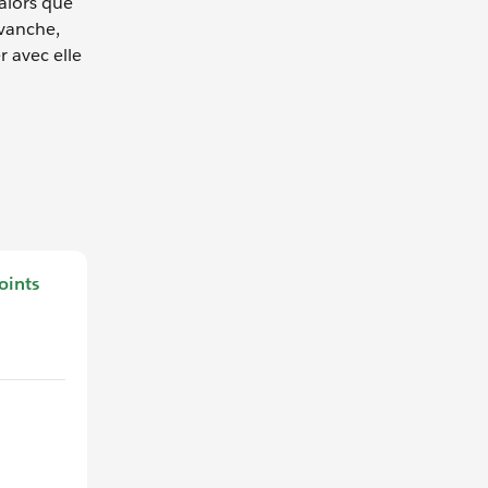
alors que
evanche,
 avec elle