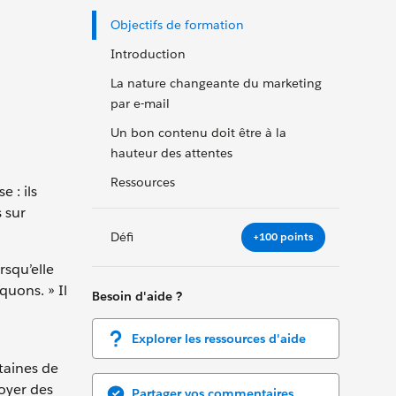
Objectifs de formation
Introduction
La nature changeante du marketing
par e-mail
Un bon contenu doit être à la
hauteur des attentes
Ressources
 : ils
s sur
Défi
+100 points
rsqu’elle
quons. » Il
Besoin d'aide ?
Explorer les ressources d'aide
taines de
oyer des
Partager vos commentaires