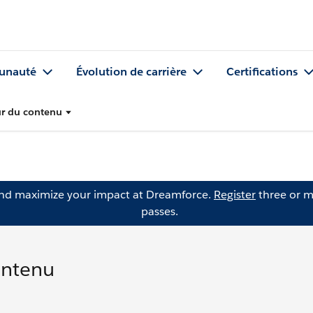
nauté
Évolution de carrière
Certifications
ur du contenu
and maximize your impact at Dreamforce.
Register
three or m
passes.
ontenu