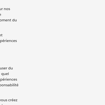
ur nos
e
 moment du
nt
expériences
fuser du
 quel
xpériences
sponsabilité
 vous créez