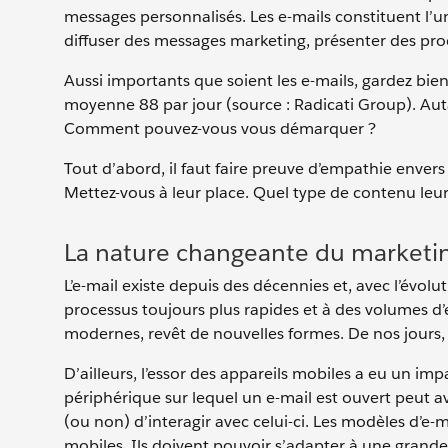
messages personnalisés. Les e-mails constituent l’u
diffuser des messages marketing, présenter des produ
Aussi importants que soient les e-mails, gardez bien
moyenne 88 par jour (source : Radicati Group). Auta
Comment pouvez-vous vous démarquer ?
Tout d’abord, il faut faire preuve d’empathie envers
Mettez-vous à leur place. Quel type de contenu leu
La nature changeante du marketin
L’e-mail existe depuis des décennies et, avec l’évolu
processus toujours plus rapides et à des volumes 
modernes, revêt de nouvelles formes. De nos jours, 
D’ailleurs, l’essor des appareils mobiles a eu un imp
périphérique sur lequel un e-mail est ouvert peut a
(ou non) d’interagir avec celui-ci. Les modèles d’e-
mobiles. Ils doivent pouvoir s’adapter à une grande 