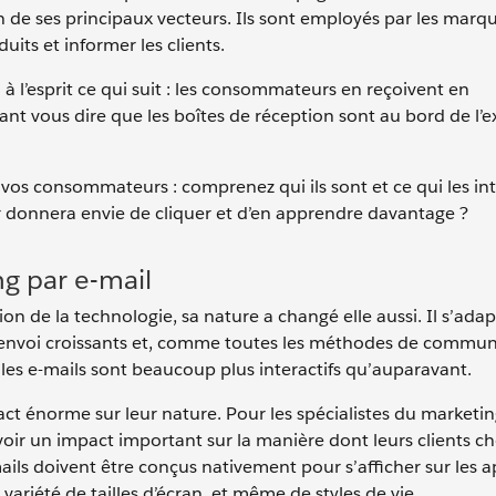
n de ses principaux vecteurs. Ils sont employés par les marq
its et informer les clients.
 à l’esprit ce qui suit : les consommateurs en reçoivent en
nt vous dire que les boîtes de réception sont au bord de l’e
 vos consommateurs : comprenez qui ils sont et ce qui les int
r donnera envie de cliquer et d’en apprendre davantage ?
g par e-mail
tion de la technologie, sa nature a changé elle aussi. Il s’ada
d’envoi croissants et, comme toutes les méthodes de commun
les e-mails sont beaucoup plus interactifs qu’auparavant.
act énorme sur leur nature. Pour les spécialistes du marketin
voir un impact important sur la manière dont leurs clients ch
mails doivent être conçus nativement pour s’afficher sur les a
variété de tailles d’écran, et même de styles de vie.