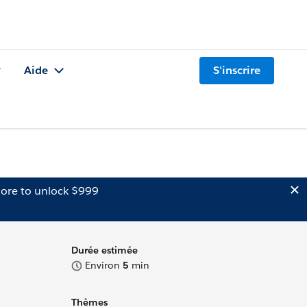
Aide
S'inscrire
ore to unlock $999
Durée estimée
Environ
5
min
Thèmes