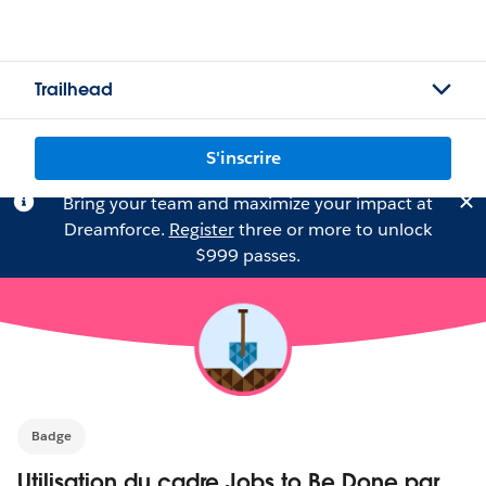
Trailhead
S'inscrire
Bring your team and maximize your impact at
Dreamforce.
Register
three or more to unlock
$999 passes.
Badge
Utilisation du cadre Jobs to Be Done par