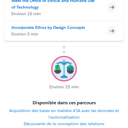
Meet the Office of Ethical and Humane Use
Incomp
of Technology
Environ 10 min
Incorporate Ethics by Design Concepts
Incomp
Environ 5 min
Environ 25 min
Disponible dans ces parcours
Acquisition des bases en matière d’IA avec les données et
l’automatisation
Découverte de la conception des relations