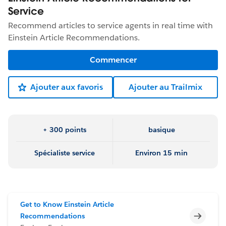
Service
Recommend articles to service agents in real time with
Einstein Article Recommendations.
Commencer
Ajouter aux favoris
Ajouter au Trailmix
+ 300 points
basique
Spécialiste service
Environ 15 min
Get to Know Einstein Article
Incomp
Recommendations