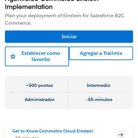
Implementation
Plan your deployment of Einstein for Salesforce B2C
Commerce.
Iniciar
Establecer como
Agregar a Trailmix
favorito
+500 puntos
Intermedio
Administrador
~55 minutos
Get to Know Commerce Cloud Einstein
Incomp
~10 minutos