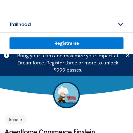
Trailhead
Registrarse
Bring your team and maximize your impact at
Dreamforce.
Register
three or more to unlock
$999 passes.
Insignia
Agentforce Commerce Einstein