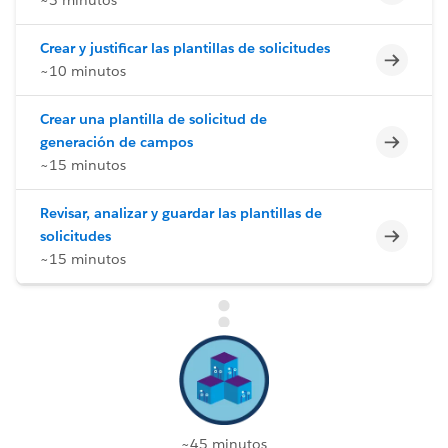
Crear y justificar las plantillas de solicitudes
Incomp
~10 minutos
Crear una plantilla de solicitud de
Incomp
generación de campos
~15 minutos
Revisar, analizar y guardar las plantillas de
Incomp
solicitudes
~15 minutos
~45 minutos