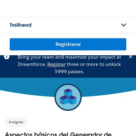
Trailhead
Registrarse
Bring your team and maximize your impact at
Dreamforce.
Register
three or more to unlock
$999 passes.
Insignia
Aspectos básicos del Generador de