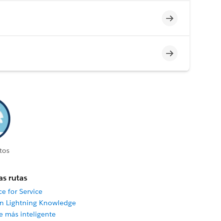
Incompleto
Incompleto
tos
as rutas
e for Service
on Lightning Knowledge
e más inteligente