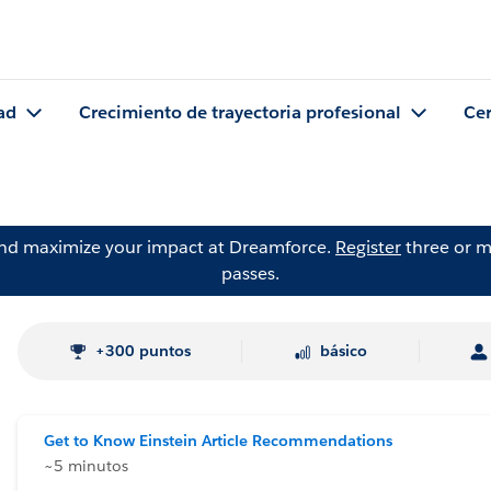
ad
Crecimiento de trayectoria profesional
Cer
and maximize your impact at Dreamforce.
Register
three or m
passes.
+300 puntos
básico
Get to Know Einstein Article Recommendations
~5 minutos