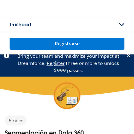
Trailhead
Registrarse
Bring your team and maximize your impact at
Dreamforce.
Register
three or more to unlock
$999 passes.
Insignia
Segmentación en Data 360