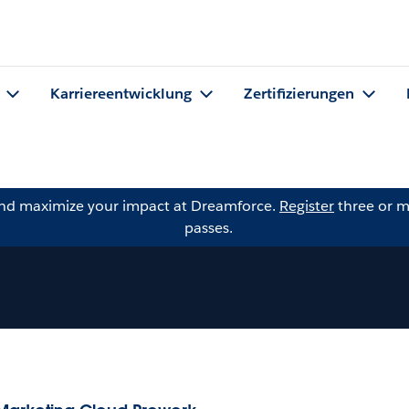
Karriereentwicklung
Zertifizierungen
and maximize your impact at Dreamforce.
Register
three or m
passes.