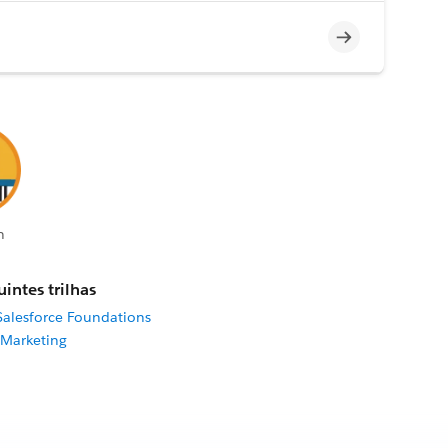
Incompleto
n
intes trilhas
Salesforce Foundations
 Marketing