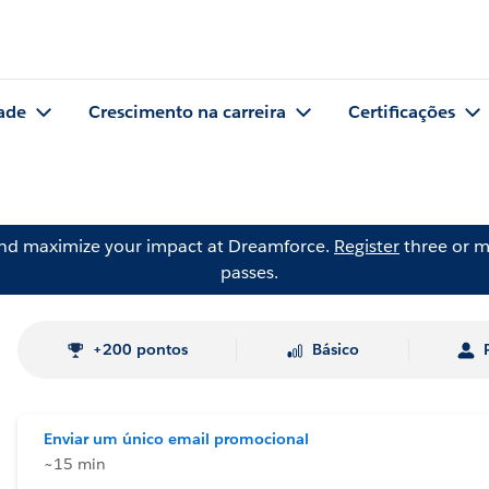
ade
Crescimento na carreira
Certificações
and maximize your impact at Dreamforce.
Register
three or m
passes.
+200 pontos
Básico
Enviar um único email promocional
~15 min