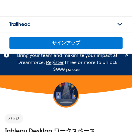
Trailhead
サインアップ
Bring your team and maximize your impact at
Dreamforce.
Register
three or more to unlock
$999 passes.
バッジ
Tableau Desktop ワークスペース