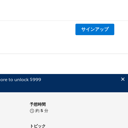
サインアップ
ore to unlock $999
予想時間
約
5
分
トピック