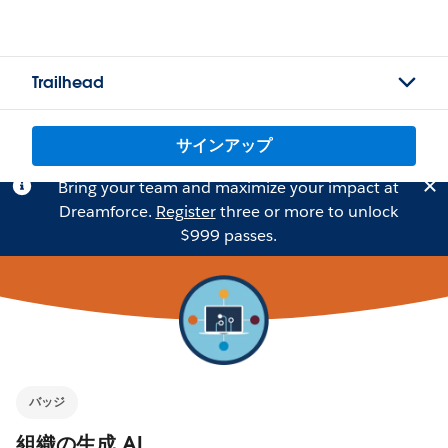
Trailhead
サインアップ
Bring your team and maximize your impact at
Dreamforce.
Register
three or more to unlock
$999 passes.
バッジ
組織の生成 AI