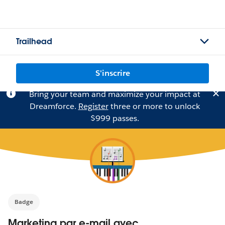
Trailhead
S'inscrire
Bring your team and maximize your impact at
Dreamforce.
Register
three or more to unlock
$999 passes.
Badge
Marketing par e-mail avec