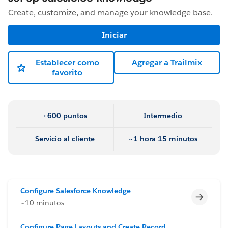
Create, customize, and manage your knowledge base.
Iniciar
Establecer como
Agregar a Trailmix
favorito
+600 puntos
Intermedio
Servicio al cliente
~1 hora 15 minutos
Configure Salesforce Knowledge
Incomp
~10 minutos
Configure Page Layouts and Create Record