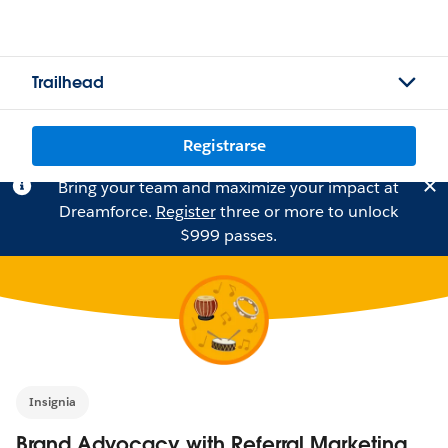
Trailhead
Registrarse
Bring your team and maximize your impact at
Dreamforce.
Register
three or more to unlock
$999 passes.
Insignia
Brand Advocacy with Referral Marketing