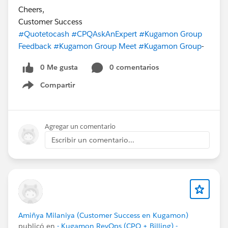
Cheers,
Customer Success
#Quotetocash
#CPQAskAnExpert
#Kugamon Group
Feedback
#Kugamon Group Meet
#Kugamon Group
-
0 Me gusta
0 comentarios
Compartir
Show menu
Agregar un comentario
Escribir un comentario...
Amiñya Milaniya (Customer Success en Kugamon)
publicó en
- Kugamon RevOps (CPQ + Billing) -