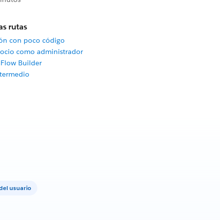
as rutas
ón con poco código
gocio como administrador
 Flow Builder
ntermedio
del usuario