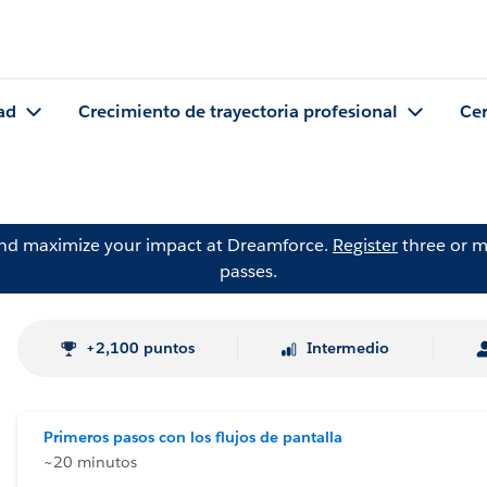
ad
Crecimiento de trayectoria profesional
Cer
and maximize your impact at Dreamforce.
Register
three or m
passes.
+2,100 puntos
Intermedio
Primeros pasos con los flujos de pantalla
~20 minutos