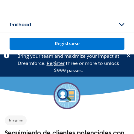
Trailhead
Registrarse
Bring your team and maximize your impact at
Dreamforce.
Register
three or more to unlock
$999 passes.
Insignia
Seguimiento de clientes potenciales con