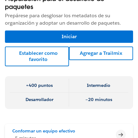
paquetes
Prepárese para desglosar los metadatos de su
organización y adoptar un desarrollo de paquetes.
Iniciar
Establecer como
Agregar a Trailmix
favorito
+400 puntos
Intermedio
Desarrollador
~20 minutos
Conformar un equipo efectivo
Incomp
~5 minutos