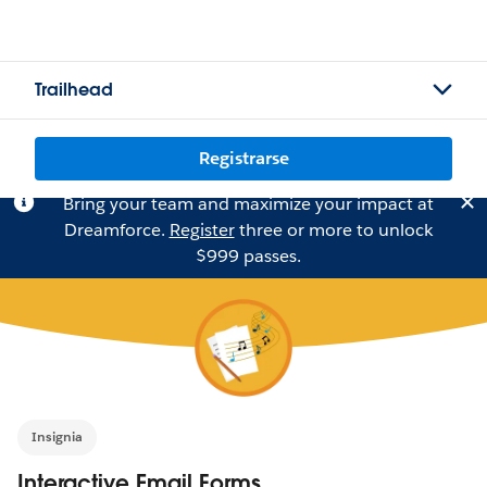
Trailhead
Registrarse
Bring your team and maximize your impact at
Dreamforce.
Register
three or more to unlock
$999 passes.
Insignia
Interactive Email Forms