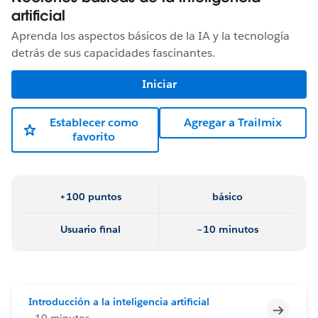
artificial
Aprenda los aspectos básicos de la IA y la tecnología
detrás de sus capacidades fascinantes.
Iniciar
Establecer como
Agregar a Trailmix
favorito
+100 puntos
básico
Usuario final
~10 minutos
Introducción a la inteligencia artificial
Incomp
~10 minutos