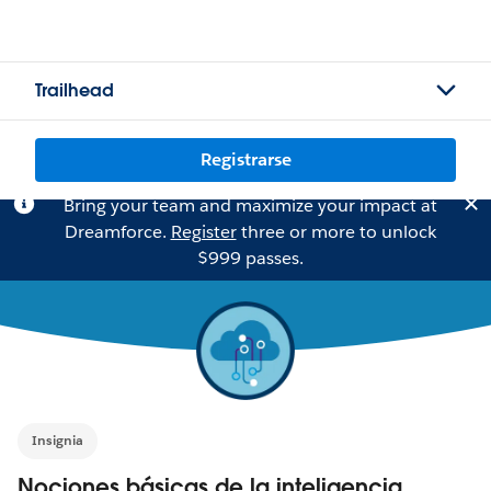
Trailhead
Registrarse
Bring your team and maximize your impact at
Dreamforce.
Register
three or more to unlock
$999 passes.
Insignia
Nociones básicas de la inteligencia