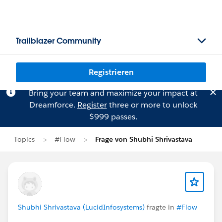
Trailblazer Community
Registrieren
Bring your team and maximize your impact at
Dreamforce.
Register
three or more to unlock
$999 passes.
Topics
#Flow
Frage von Shubhi Shrivastava
Shubhi Shrivastava (LucidInfosystems)
fragte in
#Flow