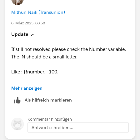
If still not resolved i would request either delete the
Mithun Naik (Transunion)
complete flow OR use the different playground to
complete the challenge.
6. März 2023, 08:50
Update :-
Please mark the answer as the best answer, if it solves
the problem.
If still not resolved please check the Number variable.
The N should be a small letter.
Thanks,
Mithun
Like : {!number} -100.
https://viewonreview.com
Please mark as best answer if it resolved.
Mehr anzeigen
Als hilfreich markieren
Kommentar hinzufügen
Antwort schreiben...