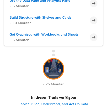
Use the Data Pane and Analytics Pane
Unvoll
~ 5 Minuten
Build Structure with Shelves and Cards
Unvoll
~ 10 Minuten
Get Organized with Workbooks and Sheets
Unvoll
~ 5 Minuten
~ 25 Minuten
In diesen Trails verfügbar
Tableau: See, Understand, and Act On Data