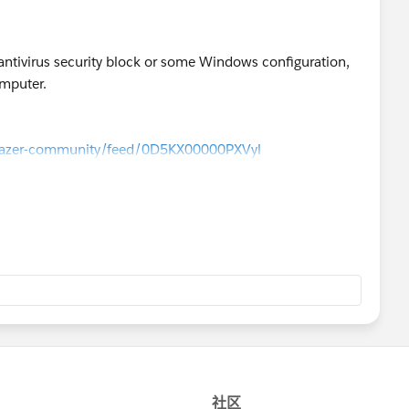
e antivirus security block or some Windows configuration,
omputer.
ilblazer-community/feed/0D5KX00000PXVyl