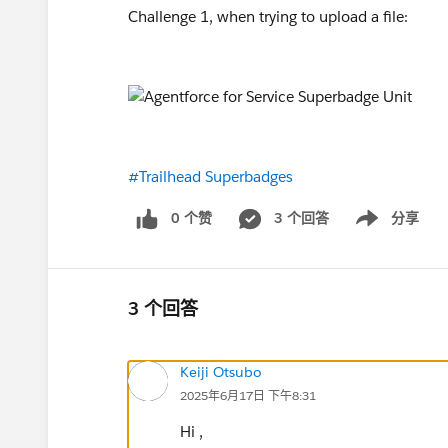
Challenge 1, when trying to upload a file:
#Trailhead Superbadges
0 个赞
3 个回答
分享
Show menu
3 个回答
Keiji Otsubo
2025年6月17日 下午8:31
Hi ,