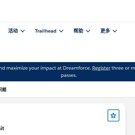
活动
Trailhead
帮助
更多
and maximize your impact at Dreamforce.
Register
three or m
passes.
的问题
it