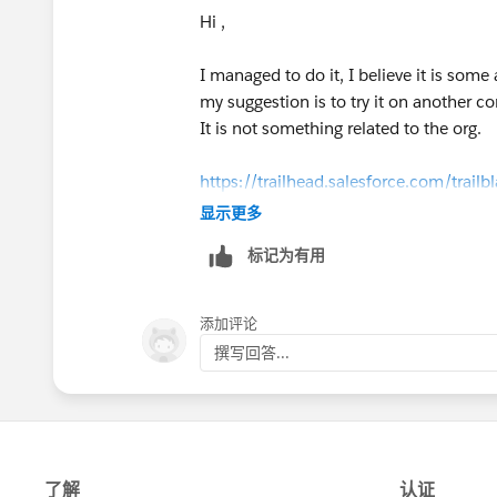
Hi ,
I managed to do it, I believe it is som
my suggestion is to try it on another c
It is not something related to the org.
https://trailhead.salesforce.com/tra
显示更多
标记为有用
添加评论
撰写回答...