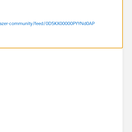
ailblazer-community/feed/0D5KX00000PYYNd0AP