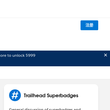
注册
ore to unlock $999
Trailhead Superbadges
General discussion of superbadges and