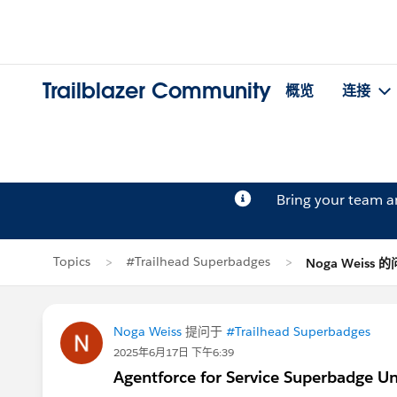
Trailblazer Community
概览
连接
Bring your team 
Topics
#Trailhead Superbadges
Noga Weiss 
Noga Weiss
提问于
#Trailhead Superbadges
2025年6月17日 下午6:39
Agentforce for Service Superbadge Un