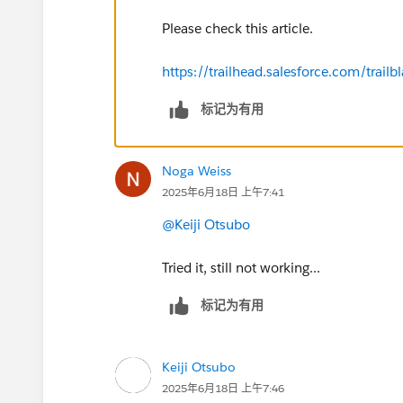
Please check this article.
https://trailhead.salesforce.com/tr
标记为有用
Noga Weiss
2025年6月18日 上午7:41
@Keiji Otsubo
Tried it, still not working...
标记为有用
Keiji Otsubo
2025年6月18日 上午7:46