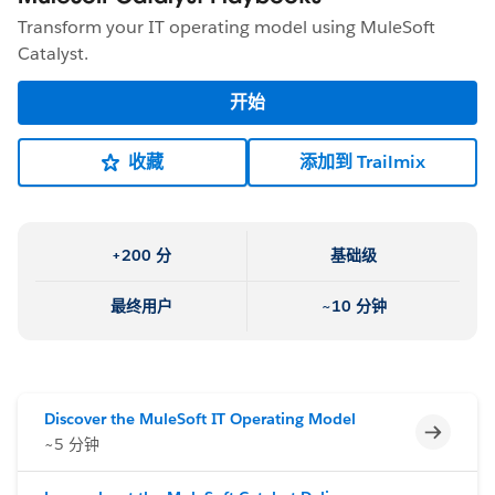
Transform your IT operating model using MuleSoft
Catalyst.
开始
收藏
添加到 Trailmix
+200 分
基础级
最终用户
~10 分钟
Discover the MuleSoft IT Operating Model
不完整
~5 分钟