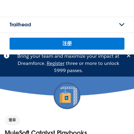
Trailhead
注册
Bring your team and maximize your impact at
Dreamforce.
Register
three or more to unlock
$999 passes.
徽章
MuleSoft Catalyst Playbooks