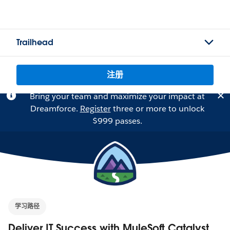
Trailhead
注册
Bring your team and maximize your impact at
Dreamforce.
Register
three or more to unlock
$999 passes.
学习路径
Deliver IT Success with MuleSoft Catalyst