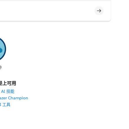
不完整
钟
径上可用
AI 技能
azer Champion
I 工具