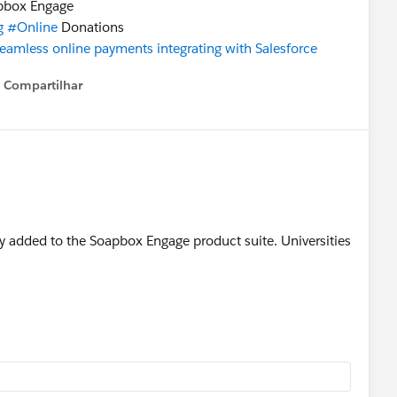
apbox Engage
g
#Online
Donations
seamless online payments integrating with Salesforce
Compartilhar
Show menu
added to the Soapbox Engage product suite. Universities