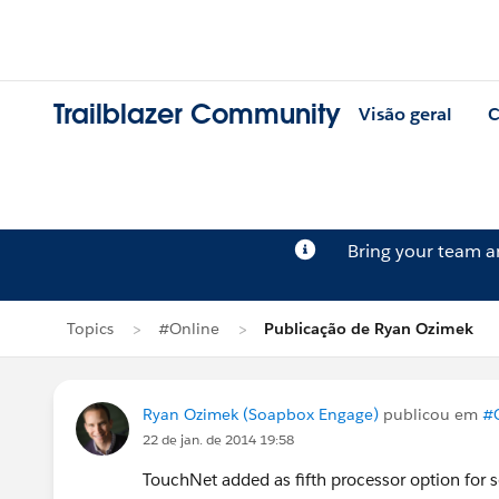
Trailblazer Community
Visão geral
C
Bring your team 
Topics
#Online
Publicação de Ryan Ozimek
Ryan Ozimek (Soapbox Engage)
publicou em
#
22 de jan. de 2014 19:58
TouchNet added as fifth processor option for s