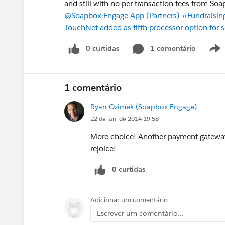
and still with no per transaction fees from So
@Soapbox Engage App (Partners)
#Fundraisin
TouchNet added as fifth processor option for 
0 curtidas
1 comentário
1 comentário
Ryan Ozimek (Soapbox Engage)
22 de jan. de 2014 19:58
More choice! Another payment gateway 
rejoice!
0 curtidas
Adicionar um comentário
Escrever um comentário...