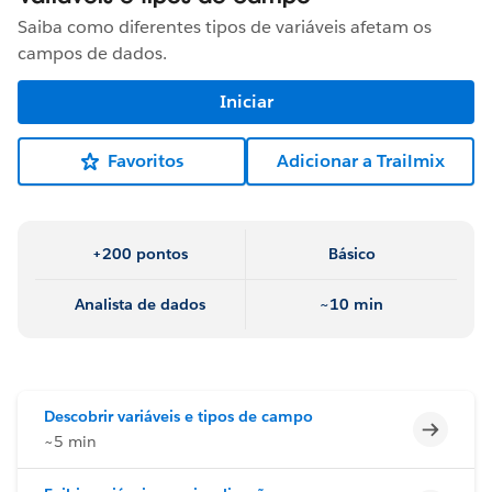
Saiba como diferentes tipos de variáveis afetam os
campos de dados.
Iniciar
Favoritos
Adicionar a Trailmix
+200 pontos
Básico
Analista de dados
~10 min
Descobrir variáveis e tipos de campo
Incomp
~5 min